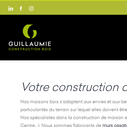
Passer
LinkedIn
Facebook
Instagram
au
contenu
Votre construction 
Nos maisons bois s’adaptent aux envies et aux beso
particularités du terrain sur lequel elles doivent ê
Nos spécialistes dans la construction de maison e
Centre,…). Nous sommes fabricants de
murs ossatu