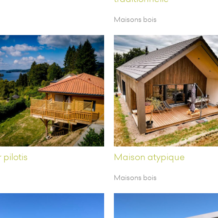
Maisons bois
pilotis
Maison atypique
Maisons bois