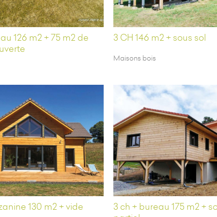
eau 126 m2 + 75 m2 de
3 CH 146 m2 + sous sol
uverte
Maisons bois
zanine 130 m2 + vide
3 ch + bureau 175 m2 + so