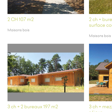
2 CH 107 m2
2 ch + bur
surface co
Maisons bois
Maisons bois
3 ch + 2 bureaux 197 m2
3 ch + mez