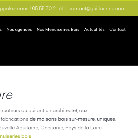
ppelez-nous ! 05 55 70 21 61
|
contact@guillaumie.com
s
Nos agences
Nos Menuiseries Bois
Actualités
Contact
re
ructeurs ou qui ont un architecte), aux
 fabrications
de maisons bois sur-mesure, uniques
.
elle Aquitaine, Occitanie, Pays de la Loire,
uiseries bois
.