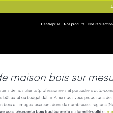
A
L’entreprise
Nos produits
Nos réalisation
de maison bois sur mesu
ins de nos clients (professionnels et particuliers auto-const
tres bâties, et au budget défini. Ainsi nous vous proposons des
n bois à Limoges, exercent dans de nombreuses régions (Nouv
re bois
,
charpente bois traditionnelle
ou
lamellé-collé
et
men