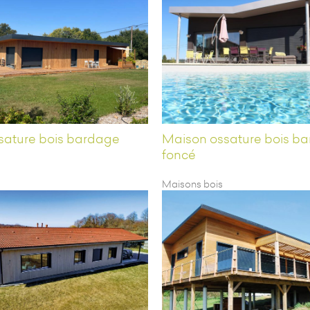
sature bois bardage
Maison ossature bois b
foncé
Maisons bois