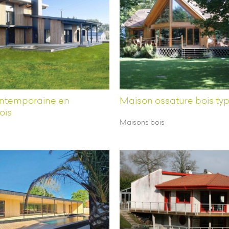
ntemporaine en
Maison ossature bois typ
ois
Maisons bois