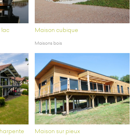
 lac
Maison cubique
Maisons bois
charpente
Maison sur pieux