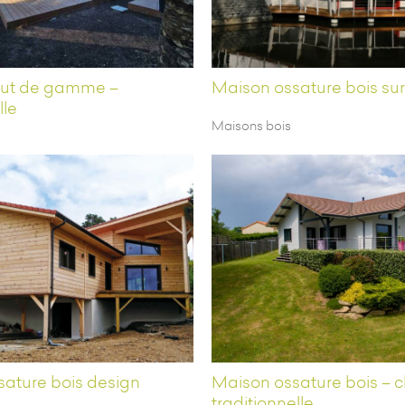
ut de gamme –
Maison ossature bois sur
lle
Maisons bois
ature bois design
Maison ossature bois – 
traditionnelle