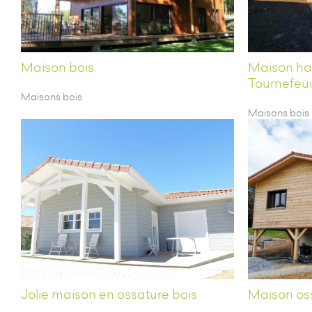
Maison bois
Maison ha
Tournefeui
Maisons bois
Maisons bois
Jolie maison en ossature bois
Maison oss