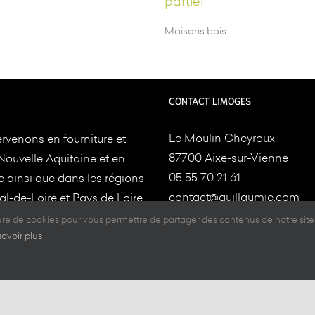
partiel
Maisons bois
CONTACT LIMOGES
Le Moulin Cheyroux
rvenons en fourniture et
87700 Aixe-sur-Vienne
Nouvelle Aquitaine et en
05 55 70 21 61
e ainsi que dans les régions
contact@guillaumie.com
l-de-Loire et Pays de Loire
ture.Nos usines sont
ture de cookies pour vous permettre de partager des contenus de notre site
CONTACT TOULOUSE
es à
Aixe-sur-Vienne et
savoir plus
e
14-15 Z.A. du, Tourneris,
31470 Bonrepos-sur-Ausson
05 61 08 60 54