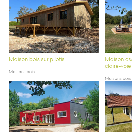
Maison bois sur pilotis
Maison os
claire-voie
Maisons bois
Maisons bois