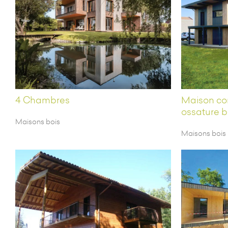
4 Chambres
Maison co
ossature b
Maisons bois
Maisons bois