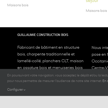
séjour
Maisons bois
Maisons bois
GUILLAUMIE CONSTRUCTION BOIS
Fabricant de bâtiment en structure
Nous inte
bois, charpente traditionnelle et
pose en 
lamellé-collé, planchers CLT, maison
Occitani
en ossature bois et menuiseries bois
Centre-Va
depuis 1949 à
Limoges
et
Toulouse
.
en fourni
En poursuivant votre navigation, vous acceptez le dépôt et/ou la lec
implanté
pour nous permettre de mesurer l'audience de notre site internet.
En 
Nos constructions bois sont de très
Toulous
Configurer
grande qualité et aux normes en
vigueur RE2020.