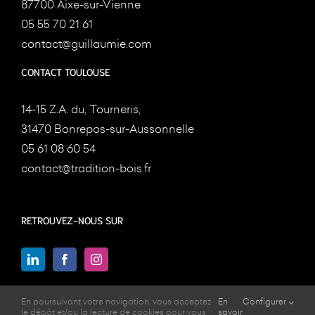
87700 Aixe-sur-Vienne
05 55 70 21 61
contact@guillaumie.com
CONTACT TOULOUSE
14-15 Z.A. du, Tourneris,
31470 Bonrepos-sur-Aussonnelle
05 61 08 60 54
contact@tradition-bois.fr
RETROUVEZ-NOUS SUR
En poursuivant votre navigation, vous acceptez
En
Configurer
le dépôt et/ou la lecture de cookies pour vous
savoir