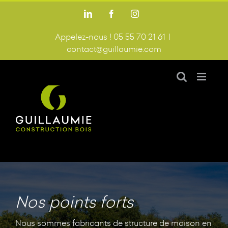
Passer
LinkedIn
Facebook
Instagram
au
contenu
Appelez-nous ! 05 55 70 21 61
|
contact@guillaumie.com
Nos points forts
Nous sommes fabricants de structure de maison en