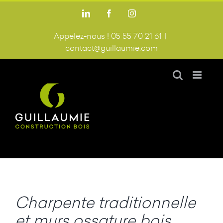
Passer
LinkedIn
Facebook
Instagram
au
contenu
Appelez-nous ! 05 55 70 21 61
|
contact@guillaumie.com
Charpente traditionnelle
et murs ossature bois