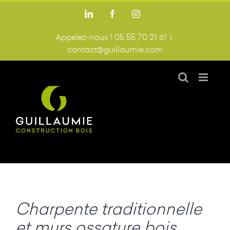
Passer
LinkedIn
Facebook
Instagram
au
contenu
Appelez-nous ! 05 55 70 21 61
|
contact@guillaumie.com
Charpente traditionnelle
et murs ossature bois