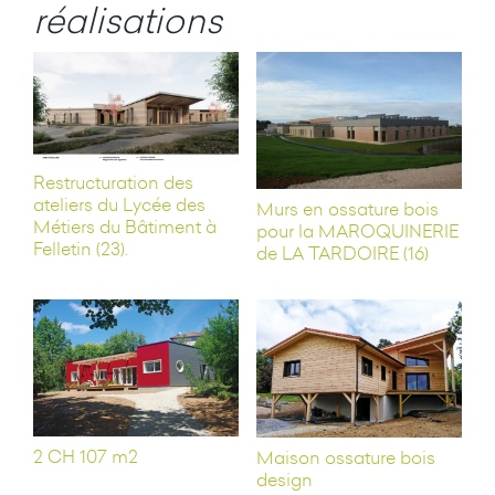
réalisations
Restructuration des
ateliers du Lycée des
Murs en ossature bois
Métiers du Bâtiment à
pour la MAROQUINERIE
Felletin (23).
de LA TARDOIRE (16)
2 CH 107 m2
Maison ossature bois
design