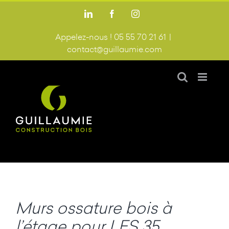
Passer
LinkedIn
Facebook
Instagram
au
contenu
Appelez-nous ! 05 55 70 21 61
|
contact@guillaumie.com
Murs ossature bois à
l’étage pour LES 35