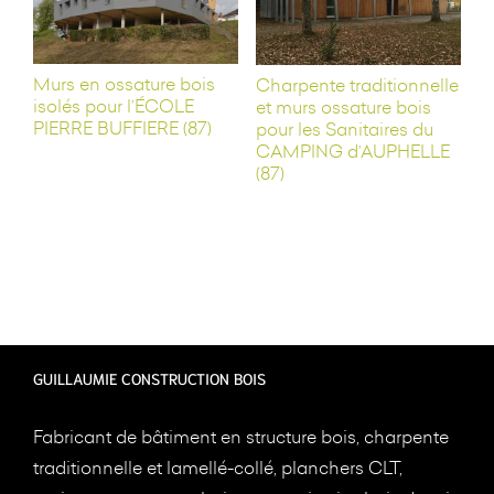
Murs en ossature bois
Charpente traditionnelle
isolés pour l’ÉCOLE
et murs ossature bois
PIERRE BUFFIERE (87)
pour les Sanitaires du
CAMPING d’AUPHELLE
(87)
GUILLAUMIE CONSTRUCTION BOIS
Fabricant de bâtiment en structure bois, charpente
traditionnelle et lamellé-collé, planchers CLT,