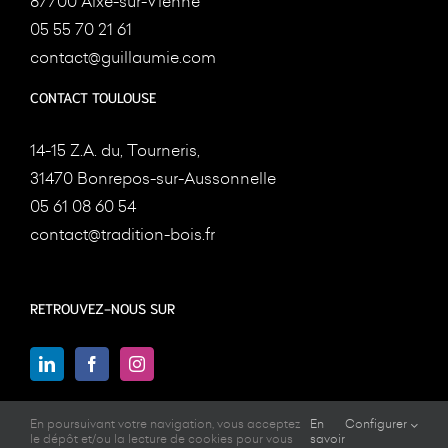
87700 Aixe-sur-Vienne
05 55 70 21 61
contact@guillaumie.com
CONTACT TOULOUSE
14-15 Z.A. du, Tourneris,
31470 Bonrepos-sur-Aussonnelle
05 61 08 60 54
contact@tradition-bois.fr
RETROUVEZ-NOUS SUR
En poursuivant votre navigation, vous acceptez
En
Configurer
le dépôt et/ou la lecture de cookies pour vous
savoir