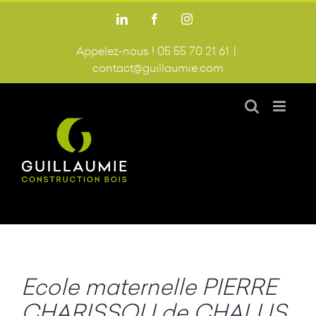
Passer
LinkedIn
Facebook
Instagram
au
contenu
Appelez-nous ! 05 55 70 21 61
|
contact@guillaumie.com
Ecole maternelle PIERRE
CHARISSOU de CHALUS