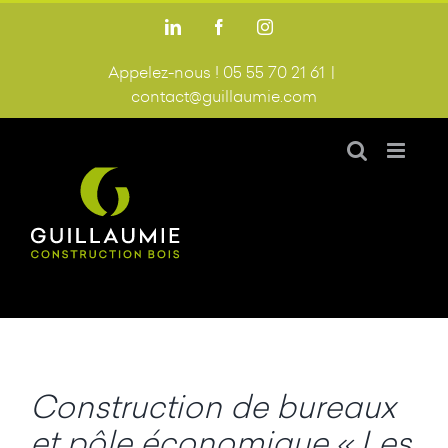
Passer
LinkedIn
Facebook
Instagram
au
contenu
Appelez-nous ! 05 55 70 21 61
|
contact@guillaumie.com
Construction de bureaux
et pôle économique « Les