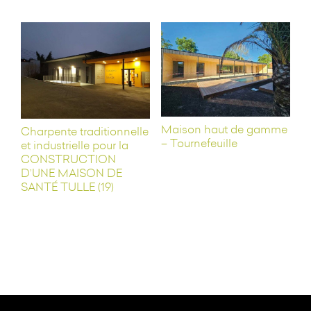
Maison haut de gamme
Charpente traditionnelle
– Tournefeuille
et industrielle pour la
CONSTRUCTION
D’UNE MAISON DE
SANTÉ TULLE (19)