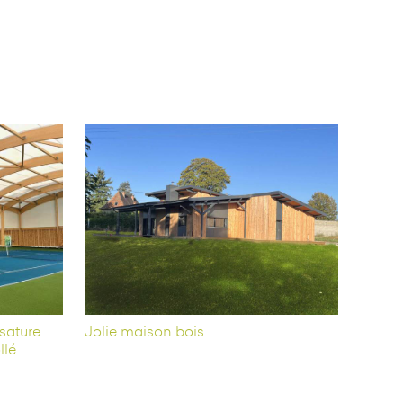
sature
Jolie maison bois
llé