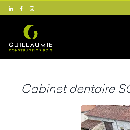
Passer
LinkedIn
Facebook
Instagram
au
contenu
Cabinet dentaire S