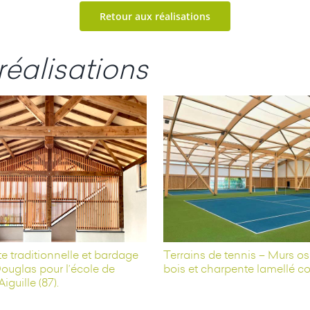
Retour aux réalisations
réalisations
 traditionnelle et bardage
Terrains de tennis – Murs os
ouglas pour l’école de
bois et charpente lamellé co
iguille (87).