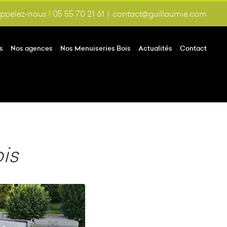
ppelez-nous ! 05 55 70 21 61
|
contact@guillaumie.com
s
Nos agences
Nos Menuiseries Bois
Actualités
Contact
is