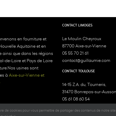
CONTACT LIMOGES
Le Moulin Cheyroux
rvenons en fourniture et
87700 Aixe-sur-Vienne
Nouvelle Aquitaine et en
05 55 70 21 61
e ainsi que dans les régions
contact@guillaumie.com
l-de-Loire et Pays de Loire
ture.Nos usines sont
CONTACT TOULOUSE
es à
Aixe-sur-Vienne et
e
14-15 Z.A. du, Tourneris,
31470 Bonrepos-sur-Ausson
05 61 08 60 54
contact@tradition-bois.fr
ture de cookies pour vous permettre de partager des contenus de notre site