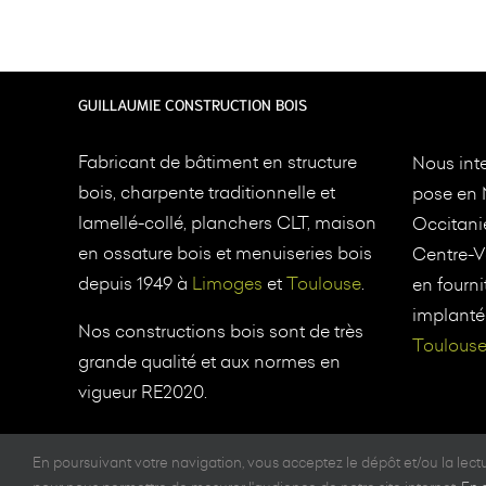
GUILLAUMIE CONSTRUCTION BOIS
Fabricant de bâtiment en structure
Nous inte
bois, charpente traditionnelle et
pose en 
lamellé-collé, planchers CLT, maison
Occitani
en ossature bois et menuiseries bois
Centre-Va
depuis 1949 à
Limoges
et
Toulouse
.
en fourni
implanté
Nos constructions bois sont de très
Toulous
grande qualité et aux normes en
vigueur RE2020.
En poursuivant votre navigation, vous acceptez le dépôt et/ou la lec