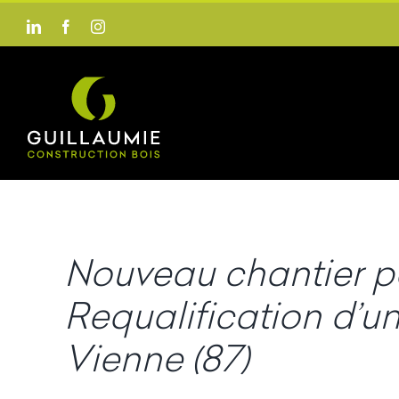
Passer
LinkedIn
Facebook
Instagram
au
contenu
Nouveau chantier po
Requalification d’u
Vienne (87)