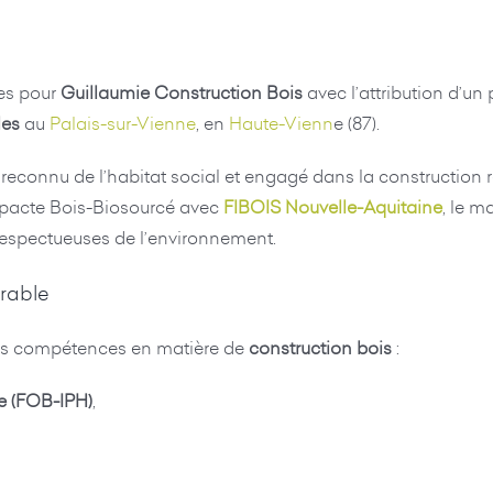
ces pour
Guillaumie Construction Bois
avec l’attribution d’un 
les
au
Palais-sur-Vienne
, en
Haute-Vienn
e (87).
r reconnu de l’habitat social et engagé dans la construction
 pacte Bois-Biosourcé avec
FIBOIS Nouvelle-Aquitaine
, le m
t respectueuses de l’environnement.
urable
ses compétences en matière de
construction bois
:
e (FOB-IPH)
,