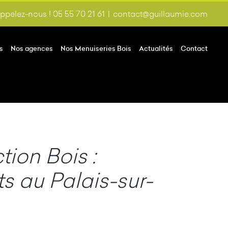
ppelez-nous ! 05 55 70 21 61
|
contact@guillaumie.com
s
Nos agences
Nos Menuiseries Bois
Actualités
Contact
ion Bois :
s au Palais-sur-