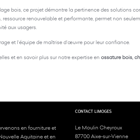
age bois, ce projet démontre la pertinence des solutions co
bois, ressource renouvelable et performante, permet non seul
ité aux usagers.
ge et l’équipe de maîtrise d’œuvre pour leur confiance.
lles et en savoir plus sur notre expertise en
ossature bois, c
CONTACT LIMOGES
Le Moulin Cheyroux
rvenons en fourniture et
87700 Aixe-sur-Vienne
Nouvelle Aquitaine et en