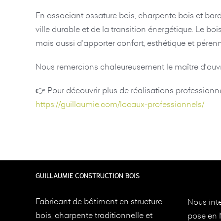
En associant ossature bois, charpente bois et bard
ville durable et de la transition énergétique. Le 
mais aussi d’apporter confort, esthétique et pérenn
Nous remercions chaleureusement le maître d’ouvra
👉 Pour découvrir plus de réalisations professionne
https://guillaumie.com/locaux-professionnels/
GUILLAUMIE CONSTRUCTION BOIS
Fabricant de bâtiment en structure
Nous inte
bois, charpente traditionnelle et
pose en 