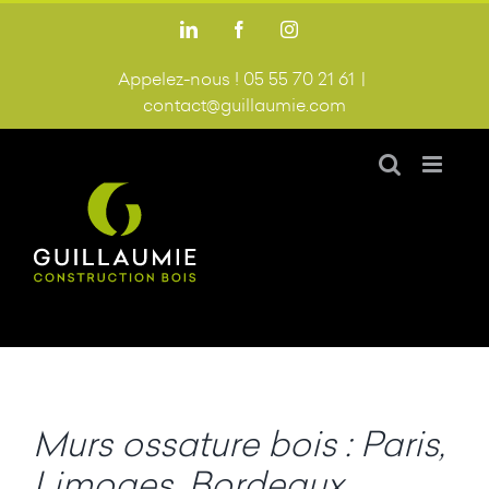
Passer
LinkedIn
Facebook
Instagram
au
contenu
Appelez-nous ! 05 55 70 21 61
|
contact@guillaumie.com
Murs ossature bois : Paris,
Limoges, Bordeaux,