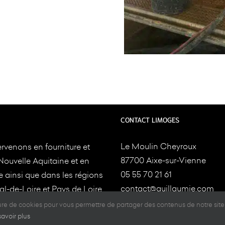
CONTACT LIMOGES
Le Moulin Cheyroux
rvenons en fourniture et
87700 Aixe-sur-Vienne
Nouvelle Aquitaine et en
05 55 70 21 61
e ainsi que dans les régions
contact@guillaumie.com
l-de-Loire et Pays de Loire
ture.Nos usines sont
ture de cookies pour vous permettre de partager des contenus de notre site
CONTACT TOULOUSE
es à
Aixe-sur-Vienne et
savoir plus