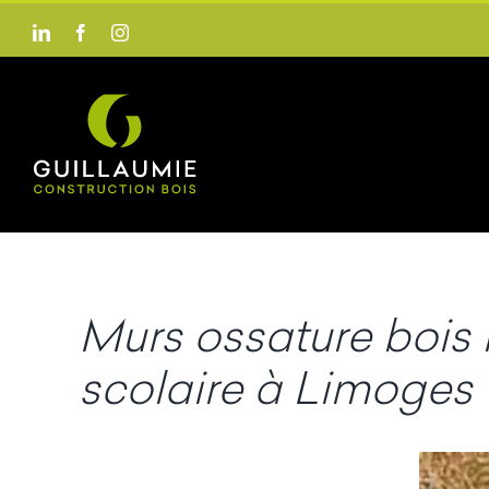
Passer
LinkedIn
Facebook
Instagram
au
contenu
Murs ossature bois i
scolaire à Limoges