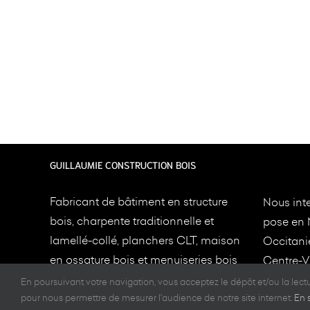
GUILLAUMIE CONSTRUCTION BOIS
Fabricant de bâtiment en structure
Nous inte
bois, charpente traditionnelle et
pose en 
lamellé-collé, planchers CLT, maison
Occitani
en ossature bois et menuiseries bois
Centre-Va
depuis 1949 à
Limoges
et
Toulouse
.
en fourni
En poursuivant votre navigation, vous acceptez le dépôt et/ou la lec
implanté
pour nous permettre de mesurer l'audience de notre site internet.
En 
Nos constructions bois sont de très