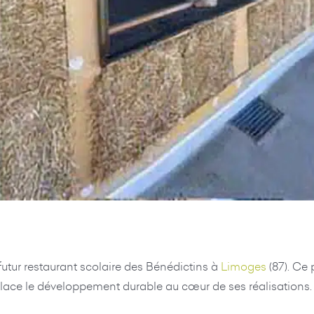
futur restaurant scolaire des Bénédictins à
Limoges
(87). Ce 
place le développement durable au cœur de ses réalisations.