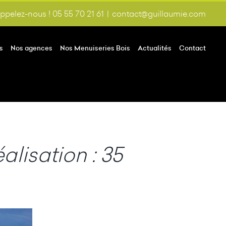
ppelez-nous ! 05 55 70 21 61
|
contact@guillaumie.com
s
Nos agences
Nos Menuiseries Bois
Actualités
Contact
alisation : 35