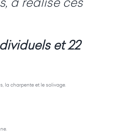
, a réalisé ces
ividuels et 22
, la charpente et le solivage.
ne.