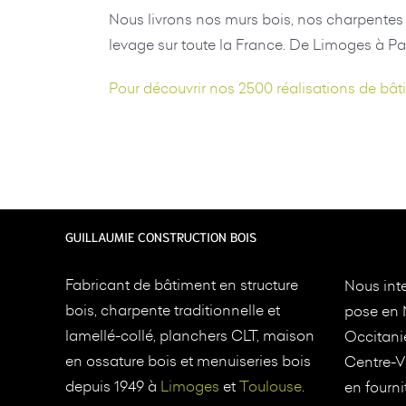
Nous livrons nos murs bois, nos charpentes 
levage sur toute la France. De Limoges à Par
Pour découvrir nos 2500 réalisations de bât
GUILLAUMIE CONSTRUCTION BOIS
Fabricant de bâtiment en structure
Nous inte
bois, charpente traditionnelle et
pose en 
lamellé-collé, planchers CLT, maison
Occitani
en ossature bois et menuiseries bois
Centre-Va
depuis 1949 à
Limoges
et
Toulouse
.
en fourni