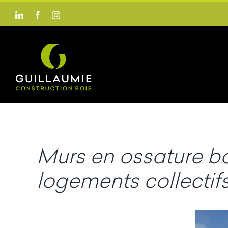
Passer
LinkedIn
Facebook
Instagram
au
contenu
Murs en ossature boi
logements collectifs