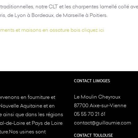
traditionnelles, notre CLT et les charpentes lamellé collé 
is, de Lyon à Bordeaux, de Marseille à Poitiers.
iments et maisons en ossature bois cliquez ici
CONTACT LIMOGES
Le Moulin Cheyroux
rvenons en fourniture et
87700 Aixe-sur-Vienne
Nouvelle Aquitaine et en
05 55 70 21 61
e ainsi que dans les régions
contact@guillaumie.com
l-de-Loire et Pays de Loire
ture.Nos usines sont
CONTACT TOULOUSE