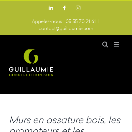
Passer
LinkedIn
Facebook
Instagram
au
contenu
Appelez-nous ! 05 55 70 21 61
|
contact@guillaumie.com
Murs en ossature bois, les
promoteurs et les