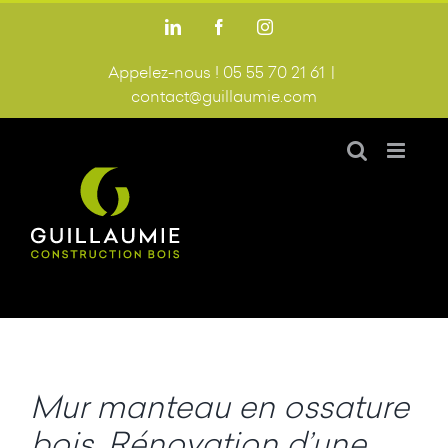
Passer
LinkedIn
Facebook
Instagram
au
contenu
Appelez-nous ! 05 55 70 21 61
|
contact@guillaumie.com
Mur manteau en ossature
bois. Rénovation d’une