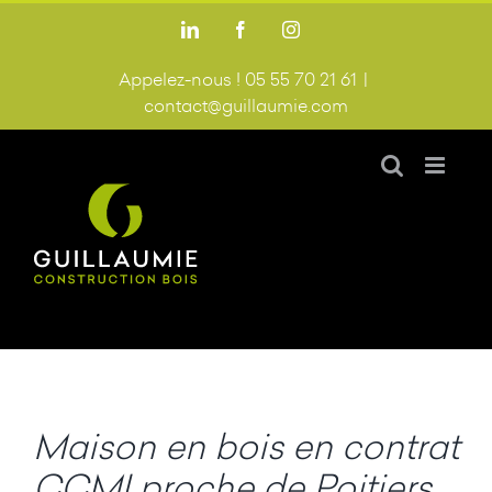
Passer
LinkedIn
Facebook
Instagram
au
contenu
Appelez-nous ! 05 55 70 21 61
|
contact@guillaumie.com
Maison en bois en contrat
CCMI proche de Poitiers