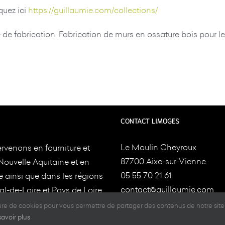
quez ici
https://guillaumie.com/collections/
de fabrication. Fabrication de murs en ossature bois pour les 
CONTACT LIMOGES
Le Moulin Cheyroux
rvenons en fourniture et
87700 Aixe-sur-Vienne
Nouvelle Aquitaine et en
05 55 70 21 61
e ainsi que dans les régions
contact@guillaumie.com
l-de-Loire et Pays de Loire
ture.Nos usines sont
ture de cookies pour vous permettre de partager des contenus de notre site
CONTACT TOULOUSE
es à
Aixe-sur-Vienne et
savoir plus