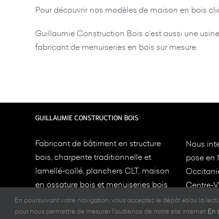
Pour découvrir nos modèles de maison en bois cli
Guillaumie Construction Bois c’est aussi une usine 
fabricant de menuiseries en bois sur mesure.
GUILLAUMIE CONSTRUCTION BOIS
Fabricant de bâtiment en structure
Nous inte
bois, charpente traditionnelle et
pose en 
lamellé-collé, planchers CLT, maison
Occitani
en ossature bois et menuiseries bois
Centre-Va
depuis 1949 à
Limoges
et
Toulouse
.
en fourni
En poursuivant votre navigation, vous acceptez le dépôt et/ou la lec
implanté
pour nous permettre de mesurer l'audience de notre site internet.
En 