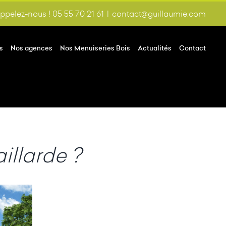
ppelez-nous ! 05 55 70 21 61
|
contact@guillaumie.com
s
Nos agences
Nos Menuiseries Bois
Actualités
Contact
illarde ?