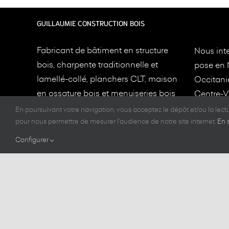
GUILLAUMIE CONSTRUCTION BOIS
Fabricant de bâtiment en structure
Nous inte
bois, charpente traditionnelle et
pose en 
lamellé-collé, planchers CLT, maison
Occitani
en ossature bois et menuiseries bois
Centre-Va
depuis 1949 à
Limoges
et
Toulouse
.
en fourni
En poursuivant votre navigation, vous acceptez le dépôt et/ou la lec
pour nous permettre de mesurer l'audience de notre site internet.
En 
implanté
Nos constructions bois sont de très
Toulous
Configurer
grande qualité et aux normes en
vigueur RE2020.
Guillaumie © Copyright
2026
| Conception
MW communicatio