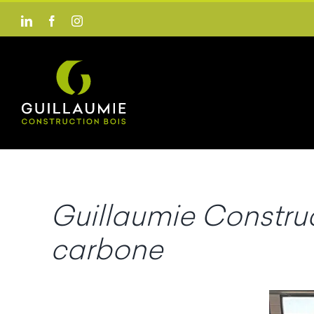
Passer
LinkedIn
Facebook
Instagram
au
contenu
Guillaumie Constru
carbone