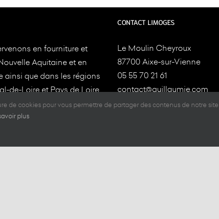
CONTACT LIMOGES
Le Moulin Cheyroux
rvenons en fourniture et
87700 Aixe-sur-Vienne
Nouvelle Aquitaine et en
05 55 70 21 61
e ainsi que dans les régions
contact@guillaumie.com
l-de-Loire et Pays de Loire
ture.Nos usines sont
ture de cookies pour vous permettre de partager des contenus de notre site
CONTACT TOULOUSE
savoir plus
es à
Aixe-sur-Vienne et
e
14-15 Z.A. du, Tourneris,
31470 Bonrepos-sur-Ausson
05 61 08 60 54
contact@tradition-bois.fr
n
/
SLCOM
|
Mentions légales et politique de confidentialité