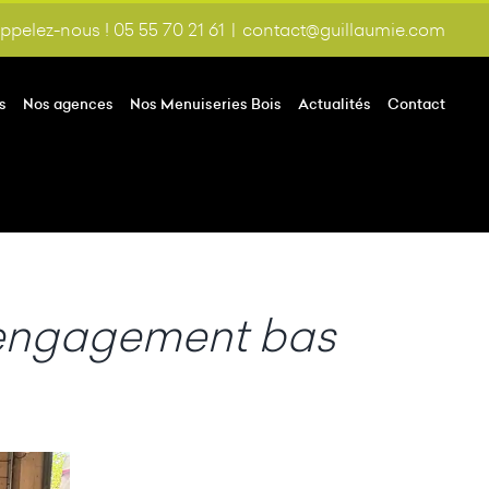
ppelez-nous ! 05 55 70 21 61
|
contact@guillaumie.com
s
Nos agences
Nos Menuiseries Bois
Actualités
Contact
n engagement bas