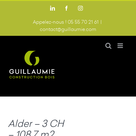
Passer
LinkedIn
Facebook
Instagram
au
contenu
Appelez-nous ! 05 55 70 21 61
|
contact@guillaumie.com
Alder – 3 CH
– 108,7 m2