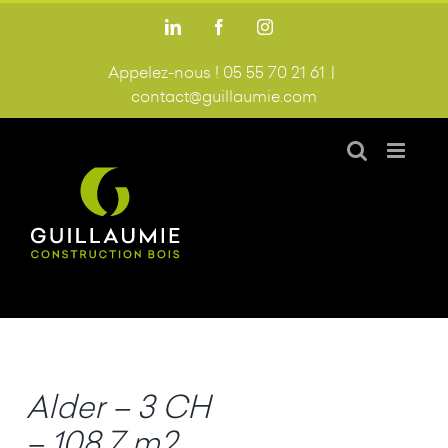
Passer
LinkedIn
Facebook
Instagram
au
contenu
Appelez-nous ! 05 55 70 21 61
|
contact@guillaumie.com
Alder – 3 CH
– 108,7 m2