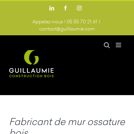
Passer
LinkedIn
Facebook
Instagram
au
contenu
Appelez-nous ! 05 55 70 21 61
|
contact@guillaumie.com
Fabricant de mur ossature
bois