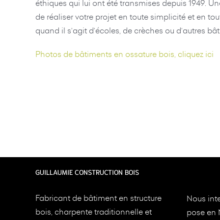
éthiques qui lui ont été transmises depuis 1949. Un
de réaliser votre projet en toute simplicité et en 
quand il s’agit d’écoles, de crèches ou d’autres bâ
Photos de bâtiments en ossature bois, cliquez ici
GUILLAUMIE CONSTRUCTION BOIS
Fabricant de bâtiment en structure
Nous inte
bois, charpente traditionnelle et
pose en 