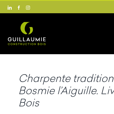
Passer
LinkedIn
Facebook
Instagram
au
contenu
Charpente tradition
Bosmie l’Aiguille. L
Bois