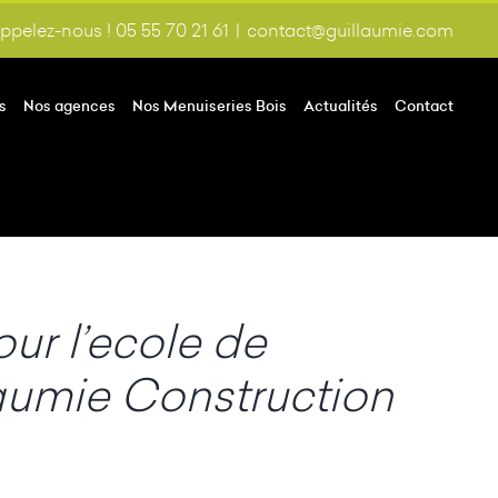
ppelez-nous ! 05 55 70 21 61
|
contact@guillaumie.com
s
Nos agences
Nos Menuiseries Bois
Actualités
Contact
ur l’ecole de
llaumie Construction