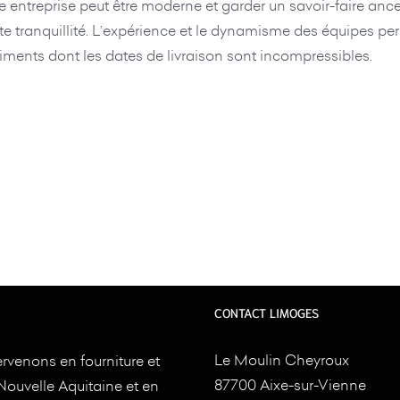
e entreprise peut être moderne et garder un savoir-faire anc
toute tranquillité. L’expérience et le dynamisme des équipes 
timents dont les dates de livraison sont incompressibles.
CONTACT LIMOGES
Le Moulin Cheyroux
rvenons en fourniture et
87700 Aixe-sur-Vienne
Nouvelle Aquitaine et en