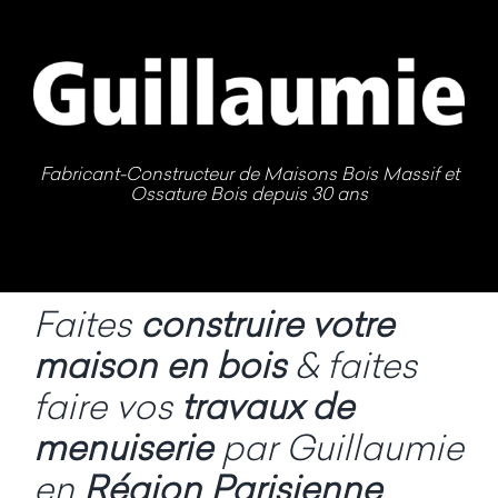
Passer
au
contenu
Fabricant-Constructeur de Maisons Bois Massif et
Ossature Bois depuis 30 ans
Faites
construire votre
maison en bois
& faites
faire vos
travaux de
menuiserie
par Guillaumie
en
Région Parisienne